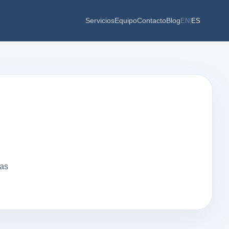
Servicios
Equipo
Contacto
Blog
EN
|
ES
las